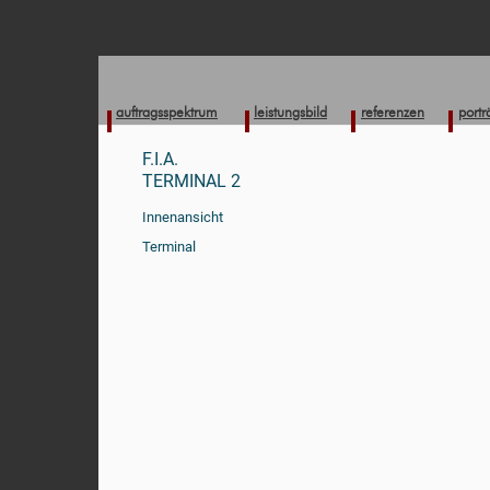
auftragsspektrum
leistungsbild
referenzen
portr
F.I.A.
TERMINAL 2
Innenansicht
Terminal